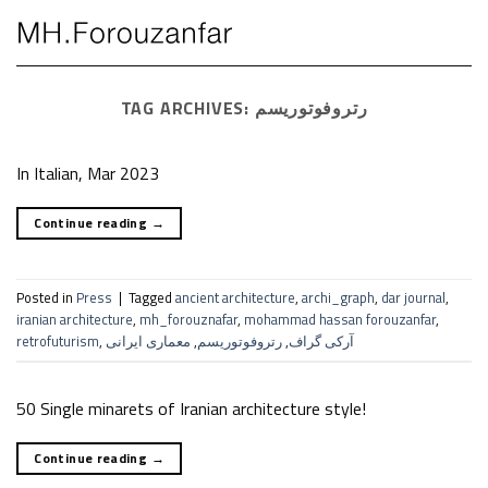
Skip
to
content
TAG ARCHIVES:
رتروفوتوریسم
In Italian, Mar 2023
Continue reading
→
Posted in
Press
|
Tagged
ancient architecture
,
archi_graph
,
dar journal
,
iranian architecture
,
mh_forouznafar
,
mohammad hassan forouzanfar
,
retrofuturism
,
معماری ایرانی
,
رتروفوتوریسم
,
آرکی گراف
50 Single minarets of Iranian architecture style!
Continue reading
→